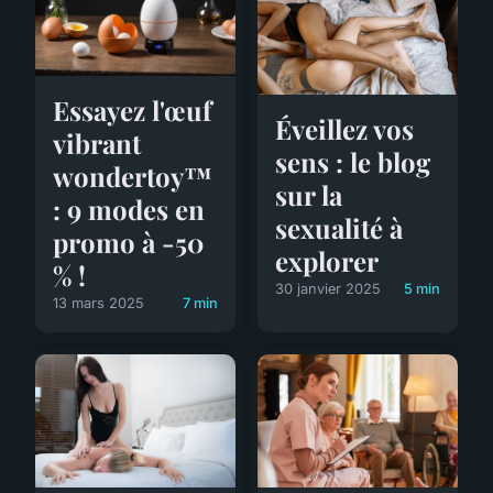
Essayez l'œuf
Éveillez vos
vibrant
sens : le blog
wondertoy™
sur la
: 9 modes en
sexualité à
promo à -50
explorer
% !
30 janvier 2025
5 min
13 mars 2025
7 min