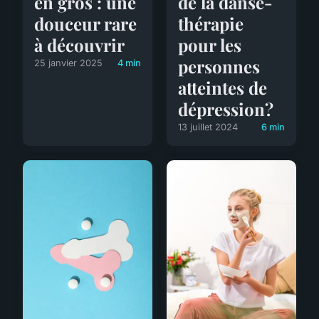
en gros : une
de la danse-
douceur rare
thérapie
à découvrir
pour les
personnes
25 janvier 2025
4 min
atteintes de
dépression?
13 juillet 2024
6 min