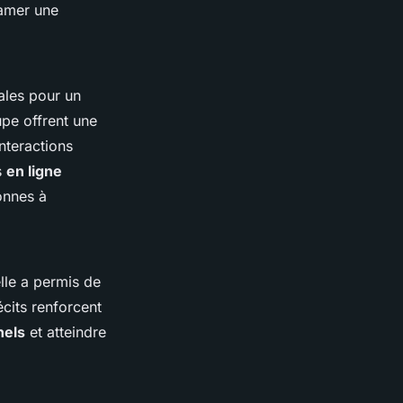
tamer une
éales pour un
upe offrent une
interactions
s
en ligne
onnes à
lle a permis de
écits renforcent
nels
et atteindre