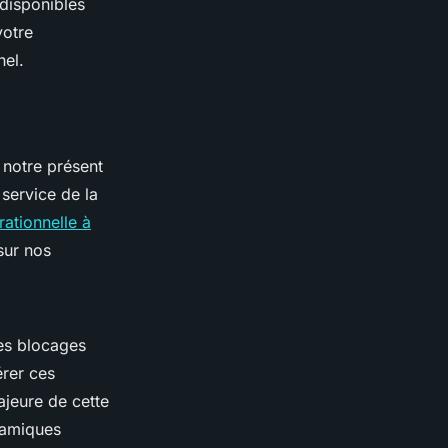
 disponibles
votre
nel.
notre présent
service de la
rationnelle à
sur nos
les blocages
érer ces
ajeure de cette
namiques