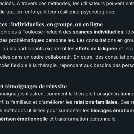
acinés. À travers ces méthodes, les utilisateurs peuvent en
le
tout en renforçant leur résilience psychologique.
es : individuelles, en groupe, ou en ligne
ponibles à Toulouse incluent des
séances individuelles
, id
r des problématiques personnelles. Les consultations en gro
 où les participants explorent les
effets de la lignée
et les 
elles dans un cadre collaboratif. En outre, des consultation
ccès flexible à la thérapie, répondant aux besoins des pers
et témoignages de réussite
oignages illustrent comment la thérapie transgénérationne
lits familiaux et d'améliorer les
relations familiales
. Ces r
es méthodes utilisées pour surmonter les
blocages émotion
érison émotionnelle
et transformation personnelle.