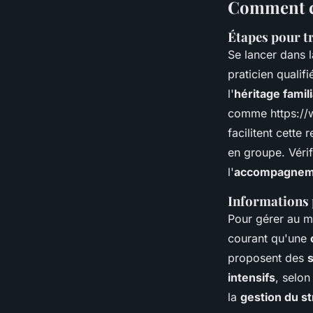
Comment co
Étapes pour t
Se lancer dans 
praticien qualif
l'
héritage famili
comme https://w
facilitent cette
en groupe. Vérif
l'
accompagneme
Informations p
Pour gérer au mi
courant qu'une
proposent des
intensifs
, selon
la
gestion du s