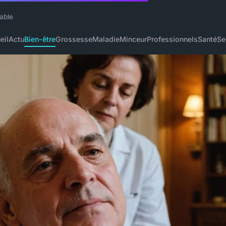
iable
eil
Actu
Bien-être
Grossesse
Maladie
Minceur
Professionnels
Santé
Se