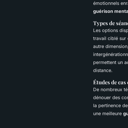
émotionnels enr
guérison menta
Types de séanc
Les options dis
travail ciblé su
autre dimension,
intergénérationn
permettent un a
distance.
Études de cas 
De nombreux tém
dénouer des conf
la pertinence d
une meilleure
gu