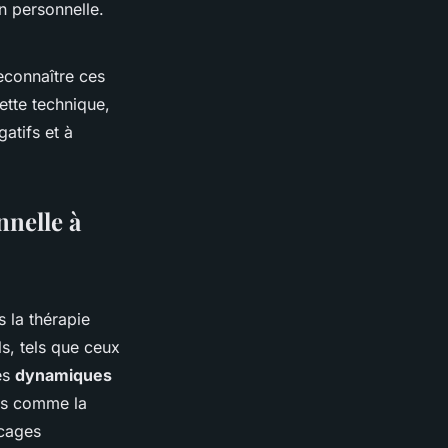
n personnelle.
econnaître ces
ette technique,
atifs et à
nnelle à
 la thérapie
s, tels que ceux
es
dynamiques
ues comme la
ocages