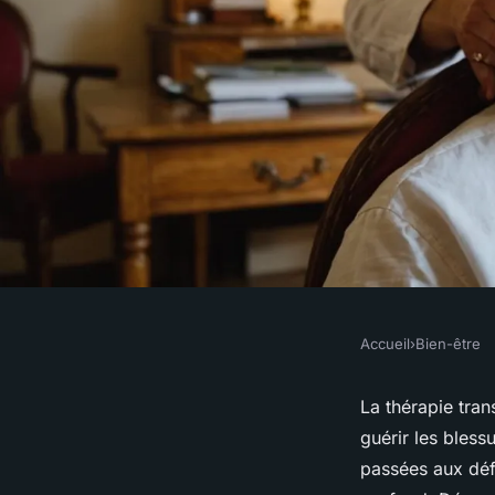
Accueil
›
Bien-être
BIEN-ÊTRE
Découvrez la thérap
La thérapie tra
guérir les bless
transgénérationnell
passées aux défi