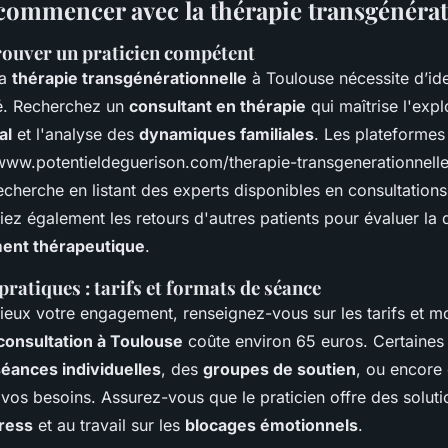
mmencer avec la thérapie transgénérat
rouver un praticien compétent
la
thérapie transgénérationnelle
à Toulouse nécessite d’ide
ié. Recherchez un
consultant en thérapie
qui maîtrise l'expl
al
et l'analyse des
dynamiques familiales
. Les plateformes
ww.potentieldeguerison.com/therapie-transgenerationnelle
 recherche en listant des experts disponibles en consultations
iez également les retours d'autres patients pour évaluer la 
nt thérapeutique
.
ratiques : tarifs et formats de séance
eux votre engagement, renseignez-vous sur les tarifs et mod
consultation à Toulouse
coûte environ 65 euros. Certaines 
séances individuelles
, des
groupes de soutien
, ou encore
 vos besoins. Assurez-vous que le praticien offre des solut
tress
et au travail sur les
blocages émotionnels
.