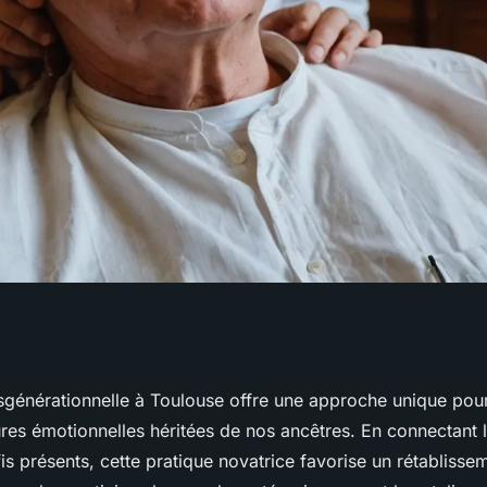
ie
nsgénérationnelle à Toulouse offre une approche unique po
ures émotionnelles héritées de nos ancêtres. En connectant 
e à toulouse pour
s présents, cette pratique novatrice favorise un rétablisse