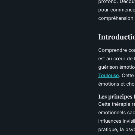
profond. Découvr
guérir
pour commencer 
compréhension d
Romane
•
26 janvier 2025
•
3 min de lecture
Introductio
Comprendre comm
est au cœur de l
guérison émotion
Toulouse
. Cette
émotions et cho
Les principes
Cette thérapie r
émotionnels cach
influences invis
pratique, la ps