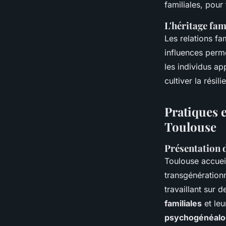
familiales, pour
L'héritage fam
Les relations fa
influences perme
les individus ap
cultiver la rési
Pratiques e
Toulouse
Présentation d
Toulouse accuei
transgénération
travaillant sur 
familiales
et leu
psychogénéalo