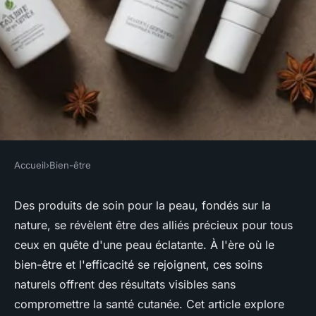
Accueil
›
Bien-être
BIEN-ÊTRE
Produits pour la peau : des
Des produits de soin pour la peau, fondés sur la
nature, se révèlent être des alliés précieux pour tous
soins naturels aux résultats
ceux en quête d'une peau éclatante. À l'ère où le
visibles
bien-être et l'efficacité se rejoignent, ces soins
naturels offrent des résultats visibles sans
Romane
•
29 janvier 2025
•
5 min de lecture
compromettre la santé cutanée. Cet article explore