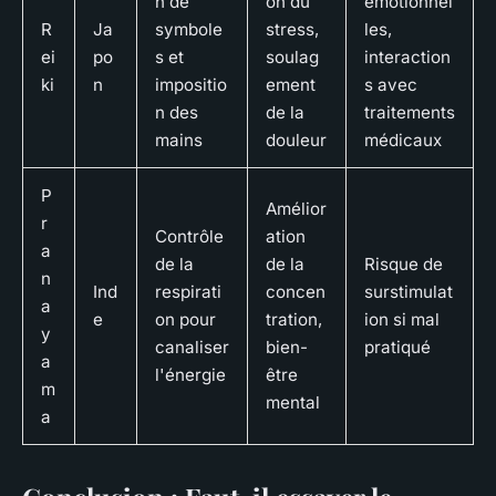
n de
on du
émotionnel
R
Ja
symbole
stress,
les,
ei
po
s et
soulag
interaction
ki
n
impositio
ement
s avec
n des
de la
traitements
mains
douleur
médicaux
P
Amélior
r
Contrôle
ation
a
de la
de la
Risque de
n
Ind
respirati
concen
surstimulat
a
e
on pour
tration,
ion si mal
y
canaliser
bien-
pratiqué
a
l'énergie
être
m
mental
a