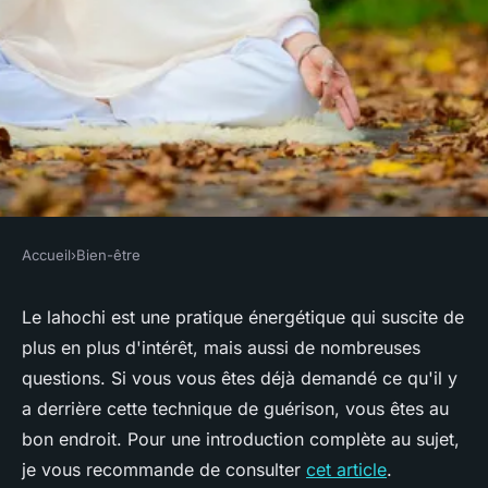
Accueil
›
Bien-être
BIEN-ÊTRE
Découvrez les vérités
Le lahochi est une pratique énergétique qui suscite de
plus en plus d'intérêt, mais aussi de nombreuses
méconnues du lahochi et ses
questions. Si vous vous êtes déjà demandé ce qu'il y
dangers
a derrière cette technique de guérison, vous êtes au
bon endroit. Pour une introduction complète au sujet,
Romane
•
13 mars 2025
•
7 min de lecture
je vous recommande de consulter
cet article
.