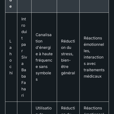
e
Int
ro
dui
Canalisa
t
Réactions
L
tion
Réducti
pa
émotionnel
a
d'énergi
on du
r
les,
h
e à haute
stress,
Siv
interaction
o
fréquenc
bien-
a
s avec
c
e sans
être
Ba
traitements
hi
symbole
général
ba
médicaux
s
Fa
ha
ri
Utilisatio
Réducti
Réactions