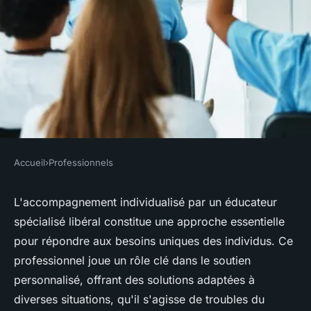
Accueil
›
Professionnels
PROFESSIONNELS
Accompagnement
L'accompagnement individualisé par un éducateur
spécialisé libéral constitue une approche essentielle
individualisé par un éducateur
pour répondre aux besoins uniques des individus. Ce
spécialisé libéral
professionnel joue un rôle clé dans le soutien
personnalisé, offrant des solutions adaptées à
Romane
•
12 mars 2025
•
6 min de lecture
diverses situations, qu'il s'agisse de troubles du