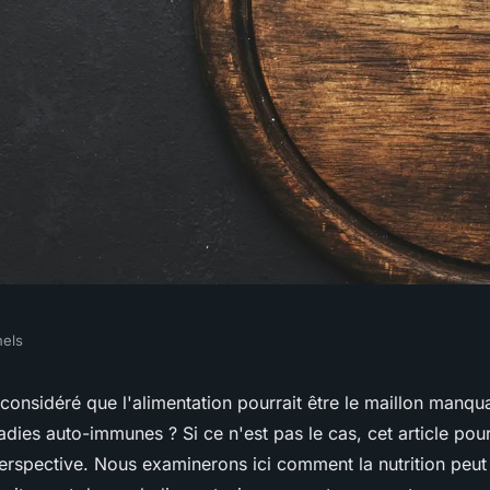
nels
ts de la nutrition
considéré que l'alimentation pourrait être le maillon manqu
dies auto-immunes ? Si ce n'est pas le cas, cet article pour
aladies auto-
erspective. Nous examinerons ici comment la nutrition peut 