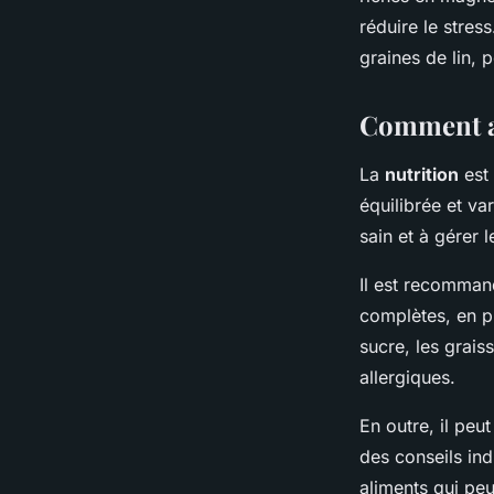
réduire le stre
graines de lin, 
Comment am
La
nutrition
est 
équilibrée et va
sain et à gérer
Il est recommand
complètes, en pr
sucre, les grais
allergiques.
En outre, il peu
des conseils indi
aliments qui pe