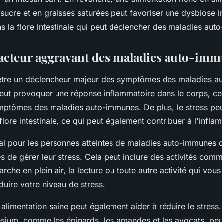
sucre et en graisses saturées peut favoriser une dysbiose in
s la flore intestinale qui peut déclencher des maladies aut
 facteur aggravant des maladies auto-im
être un déclencheur majeur des symptômes des maladies a
 peut provoquer une réponse inflammatoire dans le corps, ce
mptômes des maladies auto-immunes. De plus, le stress peu
a flore intestinale, ce qui peut également contribuer à l'infla
cial pour les personnes atteintes de maladies auto-immunes 
 de gérer leur stress. Cela peut inclure des activités comm
arche en plein air, la lecture ou toute autre activité qui vou
duire votre niveau de stress.
e alimentation saine peut également aider à réduire le stress
sium, comme les épinards, les amandes et les avocats, peu