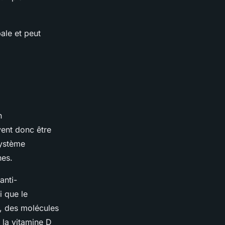
bale et peut
n
vent donc être
système
nes.
anti-
i que le
s, des molécules
 la vitamine D