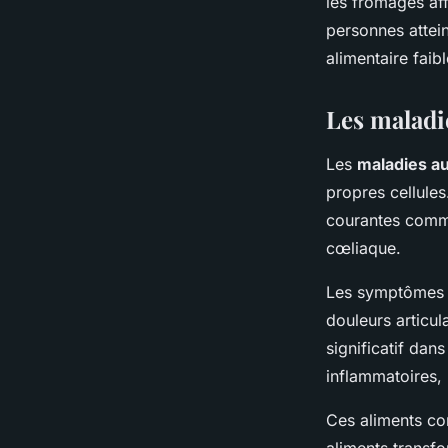
les fromages aff
personnes attei
alimentaire faib
Les maladi
Les
maladies a
propres cellule
courantes comme 
cœliaque.
Les symptômes de
douleurs articul
significatif dan
inflammatoires,
Ces aliments com