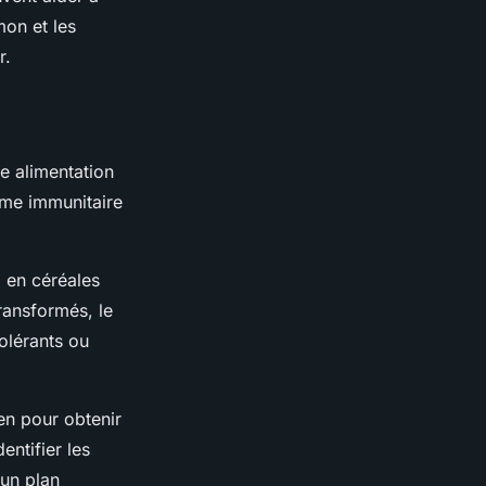
on et les
r.
e alimentation
tème immunitaire
, en céréales
ransformés, le
tolérants ou
ien pour obtenir
entifier les
un plan