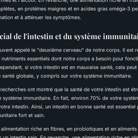
rmés et l'alcool. En revanche, une alimentation riche en frui
plètes, en protéines maigres et en acides gras oméga-3 peu
mation et à atténuer les symptômes.
cial de l'intestin et du système immunita
uvent appelé le "deuxième cerveau" de notre corps. Il est 
 nutriments essentiels dont notre corps a besoin pour fonct
pendant, si votre intestin est en mauvaise santé, cela peut
e santé globale, y compris sur votre système immunitaire.
cherches ont montré que la santé de votre intestin est étr
re système immunitaire. En fait, environ 70% de votre systè
otre intestin. Ainsi, un intestin en bonne santé est essentiel
itaire fort et sain.
e alimentation riche en fibres, en probiotiques et en aliments
r un intestin sain. En revanche, une alimentation riche en al