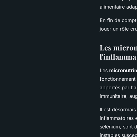
alimentaire ada
En fin de compte
jouer un rôle c
Les micron
l'inflamma
Les
micronutri
fonctionnement d
apportés par l'a
immunitaire, au
Il est désormais
inflammatoires e
sélénium, sont d
instables susce