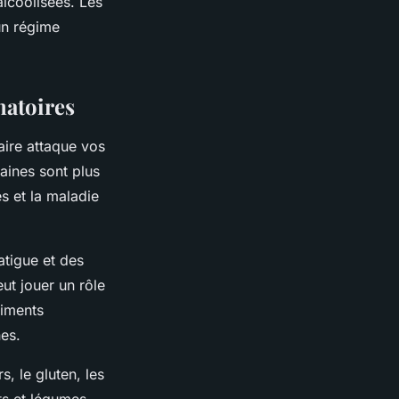
alcoolisées. Les
un régime
matoires
aire attaque vos
aines sont plus
s et la maladie
atigue et des
eut jouer un rôle
liments
es.
s, le gluten, les