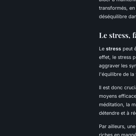
transformés, en 
déséquilibre dan
Le stress,
Le
stress
peut 
effet, le stress
aggraver les sy
l'équilibre de l
Il est donc cru
moyens efficaces
méditation, la m
détendre et à ré
Par ailleurs, un
riches en magné