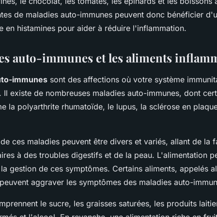
inés, le chocolat, les tomates, les épinards et les boissons 
ntes de maladies auto-immunes peuvent donc bénéficier d'
le en histamines pour aider à réduire l'inflammation.
es auto-immunes et les aliments inflam
uto-immunes
sont des affections où votre système immunit
s. Il existe de nombreuses maladies auto-immunes, dont cert
la polyarthrite rhumatoïde, le lupus, la sclérose en plaque
 ces maladies peuvent être divers et variés, allant de la f
aires à des troubles digestifs et de la peau. L'alimentation p
s la gestion de ces symptômes. Certains aliments, appelés a
 peuvent aggraver les symptômes des maladies auto-immun
prennent le sucre, les graisses saturées, les produits laitier