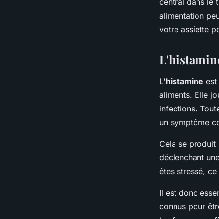
central dans le
immunes?
alimentation pe
votre assiette po
Romane
•
13 juillet 2024
•
7 min de lecture
L'histamine
L'
histamine
est 
aliments. Elle j
infections. Tou
un symptôme co
Cela se produit 
déclenchant une
êtes stressé, ce
Il est donc esse
connus pour êtr