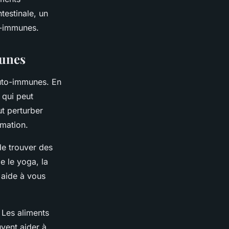
testinale, un
o-immunes.
munes
uto-immunes. En
 qui peut
t perturber
mmation.
de trouver des
e le yoga, la
s aide à vous
. Les aliments
vent aider à