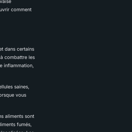
vaise
ouvrir comment
t dans certains
 à combattre les
e inflammation,
llules saines,
lorsque vous
ns aliments sont
aliments fumés,