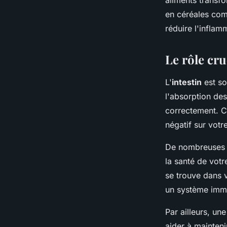
aliments transfo
en céréales com
réduire l'inflam
Le rôle cru
L'
intestin
est so
l'absorption des
correctement. Ce
négatif sur votr
De nombreuses re
la santé de vot
se trouve dans v
un système immun
Par ailleurs, un
aider à mainteni