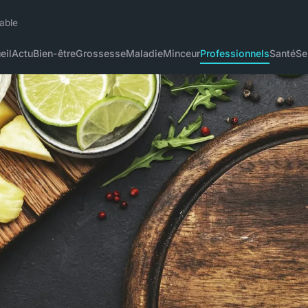
iable
eil
Actu
Bien-être
Grossesse
Maladie
Minceur
Professionnels
Santé
Se