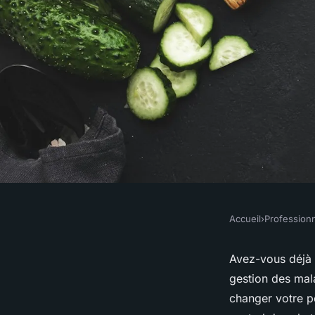
Accueil
›
Profession
PROFESSIONNELS
Quels sont les impac
Avez-vous déjà 
gestion des mala
sur la gestion des m
changer votre p