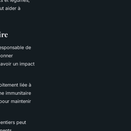
ts et légumes,
t aider à
ire
responsable de
ionner
 avoir un impact
oitement liée à
me immunitaire
 pour maintenir
 entiers peut
iments