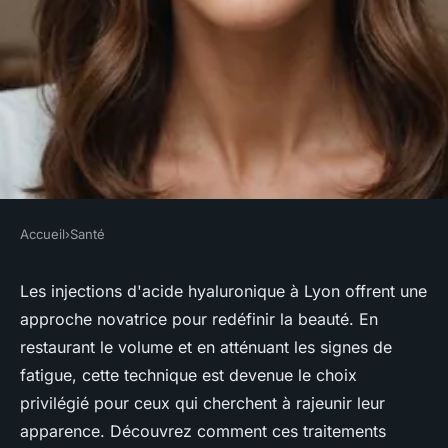
Accueil
›
Santé
SANTÉ
Injection d'acide hyaluronique
Les injections d'acide hyaluronique à Lyon offrent une
approche novatrice pour redéfinir la beauté. En
à Lyon : le secret de beauté
restaurant le volume et en atténuant les signes de
révélé
fatigue, cette technique est devenue le choix
privilégié pour ceux qui cherchent à rajeunir leur
Romane
•
29 janvier 2025
•
4 min de lecture
apparence. Découvrez comment ces traitements